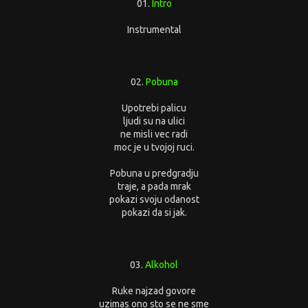
01.
Intro
Instrumental
02.
Pobuna
Upotrebi palicu
ljudi su na ulici
ne misli vec radi
moc je u tvojoj ruci.
Pobuna u predgradju
traje, a pada mrak
pokazi svoju odanost
pokazi da si jak.
03.
Alkohol
Ruke najzad govore
uzimas ono sto se ne sme