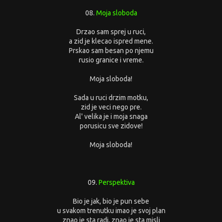
08.
Moja sloboda
Drzao sam sprej u ruci,
a zid je klecao ispred mene.
Prskao sam besan po njemu
rusio granice i vreme.
Moja sloboda!
Sada u ruci drzim motku,
zid je veci nego pre.
Al' velika je i moja snaga
porusicu sve zidove!
Moja sloboda!
09.
Perspektiva
Bio je jak, bio je pun sebe
u svakom trenutku imao je svoj plan
znao je sta radi, znao je sta misli