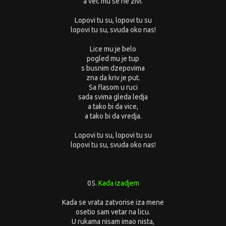
a vec mu se ne zivi.
Lopovi tu su, lopovi tu su
lopovi tu su, svuda oko nas!
Lice mu je belo
pogled mu je tup
s busnim dzepovima
zna da kriv je put.
Sa flasom u ruci
sada svima gleda ledja
a tako bi da vice,
a tako bi da vredja.
Lopovi tu su, lopovi tu su
lopovi tu su, svuda oko nas!
05.
Kada izadjem
Kada se vrata zatvorise iza mene
osetio sam vetar na licu.
U rukama nisam imao nista,