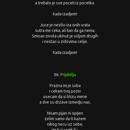
a trebalo je sve poceti iz pocetka.
Kada izadjem!
Juce je nestlo iza onih vrata
sutra me ceka, ali kao da ga nema.
Smisao zivota ukinut je voljom drugih
i nestao u zidovima celije.
Kada izadjem!
06.
Prijatelju
Prazna mi je soba
i cekam tvoj poziv
osecam da si blizu mene
a dve su drzave izmedju nas.
Nisam pijan ni opijen
zelim samo da ti kazem
nikog necu uz sebe,
jer ti si uvek tu.