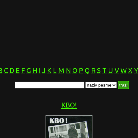
B
C
D
E
F
G
H
I
J
K
L
M
N
O
P
Q
R
S
T
U
V
W
X
KBO!