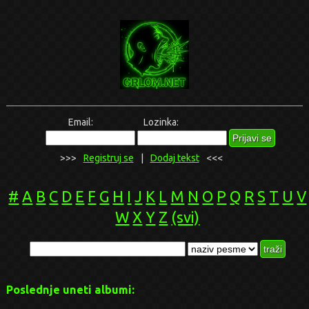
Email:
Lozinka:
>>>
Registruj se
|
Dodaj tekst
<<<
#
A
B
C
D
E
F
G
H
I
J
K
L
M
N
O
P
Q
R
S
T
U
V
W
X
Y
Z
(svi)
Poslednje uneti albumi: