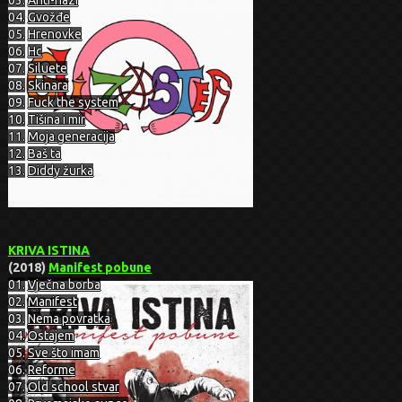
03.
Anti-nazi
04.
Gvožđe
05.
Hrenovke
06.
Hc
07.
Siluete
08.
Skinara
09.
Fuck the system
10.
Tišina i mir
11.
Moja generacija
12.
Baš ta
13.
Diddy žurka
KRIVA ISTINA
(2018)
Manifest pobune
01.
Vječna borba
02.
Manifest
03.
Nema povratka
04.
Ostajem
05.
Sve što imam
06.
Reforme
07.
Old school stvar