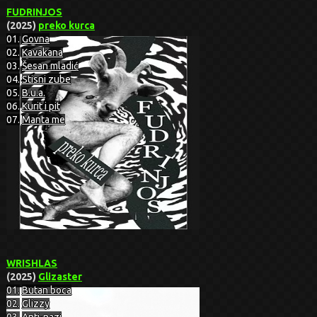
FUDRINJOS
(2025)
preko kurca
01.
Govna
02.
Kavakana
03.
Šesan mladić
04.
Stisni zube
05.
B.u.a.
06.
Kurit i pit
07.
Manta me
WRISHLAS
(2025)
Glizaster
01.
Butan boca
02.
Glizzy