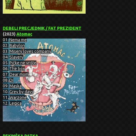
DEBELI PRECJEDNIK / FAT PREZIDENT
(2023)
Atomac
01.
Nema me
02.
Babylon
03.
Misery loves company
04.
Slavery
05.
Pičke ne vrište
06.
The box
07.
Dear mom
08.
Di
09.
Maska
10.
Grey by days
11.
Warzone
12.
Legica