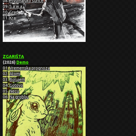
08.
Prvomajsko sunce
09.
S.a.w.a.
10.
Grad
11.
Kraj
ZGARIŠTA
(2026)
Demo
01.
Vremenska prognoza
02.
Atomi
03.
Bolujem
04.
Gotovo
05.
Necu
06.
Na groblju