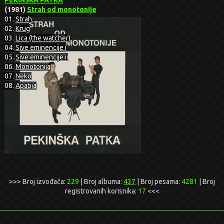
PEKINŠKA PATKA
(1981)
Strah od monotonije
01.
Strah
02.
Krug
03.
Lica (the watcher)
04.
Sive eminencije i
05.
Sive eminencije ii
06.
Monotonija
07.
Neko
08.
Apatija
>>> Broj izvođača:
229
| Broj albuma:
437
| Broj pesama:
4281
| Broj
registrovanih korisnika:
17
<<<